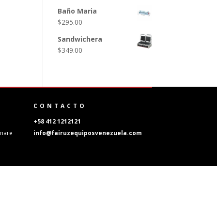
Baño Maria
$
295.00
Sandwichera
$
349.00
CONTACTO
8
+58 412 1212121
Unare
info@fairuzequiposvenezuela.com