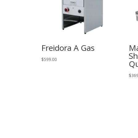
Freidora A Gas
Ma
Sh
$
599.00
Q
$
369