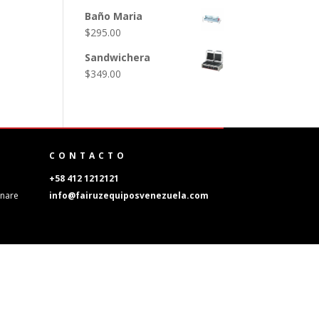
Baño Maria
$
295.00
Sandwichera
$
349.00
CONTACTO
8
+58 412 1212121
Unare
info@fairuzequiposvenezuela.com