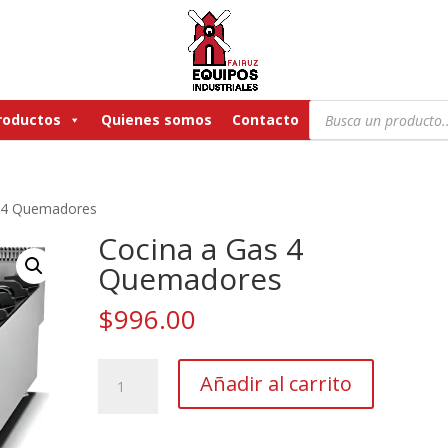
Búsqueda
roductos
Quienes somos
Contacto
de
productos
s 4 Quemadores
Cocina a Gas 4
Quemadores
$
996.00
Cocina
Añadir al carrito
a
Gas
4