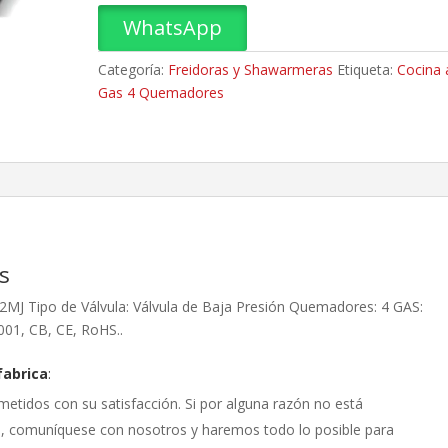
Quemadores
WhatsApp
cantidad
Categoría:
Freidoras y Shawarmeras
Etiqueta:
Cocina 
Gas 4 Quemadores
s
J Tipo de Válvula: Válvula de Baja Presión Quemadores: 4 GAS:
001, CB, CE, RoHS..
fabrica
:
etidos con su satisfacción. Si por alguna razón no está
, comuníquese con nosotros y haremos todo lo posible para