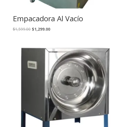
Empacadora Al Vacío
El
El
$
1,599.00
$
1,299.00
precio
precio
original
actual
era:
es:
$1,599.00.
$1,299.00.