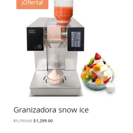
¡Oferta!
Granizadora snow ice
El
El
$
1,799.00
$
1,299.00
precio
precio