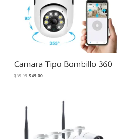
Camara Tipo Bombillo 360
El
El
$
59.99
$
49.00
precio
precio
original
actual
era:
es:
$59.99.
$49.00.